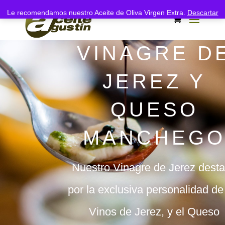
Le recomendamos nuestro Aceite de Oliva Virgen Extra.
Descartar
VINAGRE D
JEREZ Y
QUESO
MANCHEG
Nuestro Vinagre de Jerez dest
por la exclusiva personalidad de
Vinos de Jerez, y el Queso